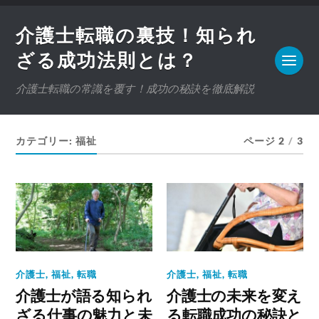
介護士転職の裏技！知られ
ざる成功法則とは？
介護士転職の常識を覆す！成功の秘訣を徹底解説
カテゴリー:
福祉
ページ 2
/
3
介護士
,
福祉
,
転職
介護士
,
福祉
,
転職
介護士が語る知られ
介護士の未来を変え
ざる仕事の魅力と未
る転職成功の秘訣と