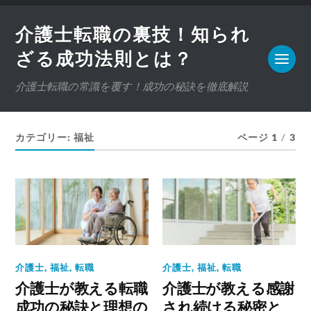
介護士転職の裏技！知られ
ざる成功法則とは？
介護士転職の常識を覆す！成功の秘訣を徹底解説
カテゴリー:
福祉
ページ 1
/
3
介護士
,
福祉
,
転職
介護士
,
福祉
,
転職
介護士が教える転職
介護士が教える感謝
成功の秘訣と理想の
され続ける秘密と