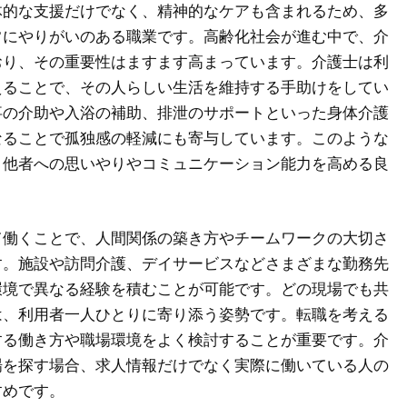
体的な支援だけでなく、精神的なケアも含まれるため、多
常にやりがいのある職業です。
高齢化社会が進む中で、介
おり、その重要性はますます高まっています。介護士は利
えることで、その人らしい生活を維持する手助けをしてい
事の介助や入浴の補助、排泄のサポートといった身体介護
なることで孤独感の軽減にも寄与しています。このような
、他者への思いやりやコミュニケーション能力を高める良
。
て働くことで、人間関係の築き方やチームワークの大切さ
す。施設や訪問介護、デイサービスなどさまざまな勤務先
環境で異なる経験を積むことが可能です。どの現場でも共
は、利用者一人ひとりに寄り添う姿勢です。転職を考える
する働き方や職場環境をよく検討することが重要です。介
場を探す場合、求人情報だけでなく実際に働いている人の
すめです。