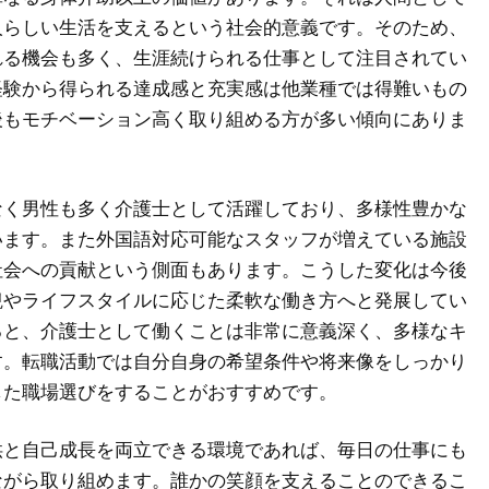
人らしい生活を支えるという社会的意義です。そのため、
れる機会も多く、生涯続けられる仕事として注目されてい
経験から得られる達成感と充実感は他業種では得難いもの
後もモチベーション高く取り組める方が多い傾向にありま
なく男性も多く介護士として活躍しており、多様性豊かな
います。また外国語対応可能なスタッフが増えている施設
社会への貢献という側面もあります。こうした変化は今後
観やライフスタイルに応じた柔軟な働き方へと発展してい
ると、介護士として働くことは非常に意義深く、多様なキ
す。転職活動では自分自身の希望条件や将来像をしっかり
した職場選びをすることがおすすめです。
供と自己成長を両立できる環境であれば、毎日の仕事にも
ながら取り組めます。誰かの笑顔を支えることのできるこ