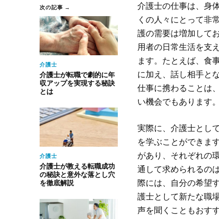
介護士の仕事は、身
次の記事 →
くの人々にとって非
護の需要は増加して
用者の日常生活を支
ます。たとえば、食
介護士
に加え、話し相手と
介護士が転職で劇的に年
収アップを実現する秘訣
仕事に携わることは
とは
い機会でもあります
実際に、介護士とし
を学ぶことができま
があり、それぞれの
介護士
介護士が教える転職成功
通して求められるの
の秘訣と意外な落とし穴
際には、自分の希望
を徹底解説
護士として新たな職
声を聞くこともおす