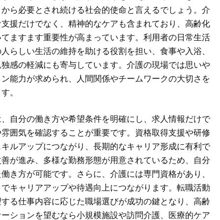
々から必要とされ続ける社会的使命と言えるでしょう。介
な支援だけでなく、精神的なケアも含まれており、高齢化
いてますます重要性が高まっています。利用者の日常生活
の人らしい生活の維持を助ける役割を担い、食事や入浴、
孤独感の軽減にも寄与しています。介護の現場では思いや
ョン能力が求められ、人間関係やチームワークの大切さを
ます。
は、自分の働き方や希望条件を明確にし、求人情報だけで
や雰囲気を確認することが重要です。資格取得支援や研修
スキルアップにつながり、長期的なキャリア形成に有利で
改善が進み、多様な勤務形態が用意されているため、自分
た働き方が可能です。さらに、介護には専門資格があり、
とでキャリアアップや待遇向上につながります。転職活動
望する仕事内容に応じた職場選びが成功の鍵となり、高齢
ケーションを望むなら小規模施設や訪問介護、医療的ケア