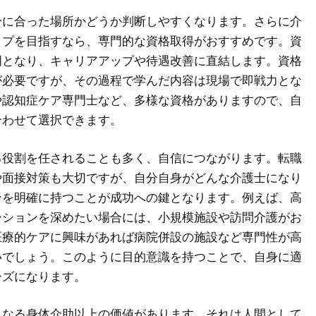
分に合った場所かどうか判断しやすくなります。さらに介
ップを目指すなら、専門的な資格取得がおすすめです。資
明となり、キャリアアップや待遇改善に直結します。資格
が必要ですが、その過程で学んだ内容は現場で即戦力とな
や認知症ケア専門士など、多様な資格がありますので、自
合わせて選択できます。
る役割を任されることも多く、自信につながります。転職
や面接対策も大切ですが、自分自身がどんな介護士になり
ンを明確に持つことが成功への鍵となります。例えば、高
ーションを深めたい場合には、小規模施設や訪問介護がお
医療的ケアに興味があれば病院併設の施設など専門性が高
いでしょう。このように目的意識を持つことで、自身に適
ーズになります。
単なる身体介助以上の価値があります。それは人間として