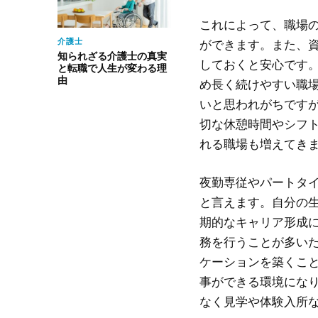
これによって、職場
介護士
ができます。また、
知られざる介護士の真実
しておくと安心です
と転職で人生が変わる理
由
め長く続けやすい職
いと思われがちです
切な休憩時間やシフ
れる職場も増えてき
夜勤専従やパートタ
と言えます。自分の
期的なキャリア形成
務を行うことが多い
ケーションを築くこ
事ができる環境にな
なく見学や体験入所