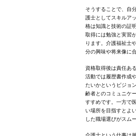
そうすることで、自
護士としてスキルア
格は知識と技術の証
取得には勉強と実習
ります。介護福祉士
分の興味や将来像に
資格取得後は責任あ
活動では履歴書作成
たいかというビジョ
齢者とのコミュニケ
すすめです。一方で
い場所を目指すとよ
した職場選びがスム
介護士という仕事は