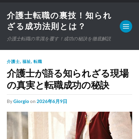
介護士転職の裏技！知られ
ざる成功法則とは？
介護士転職の常識を覆す！成功の秘訣を徹底解説
介護士
,
福祉
,
転職
介護士が語る知られざる現場
の真実と転職成功の秘訣
by
Giorgio
on
2026年6月9日