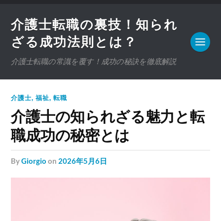
介護士転職の裏技！知られ
ざる成功法則とは？
介護士転職の常識を覆す！成功の秘訣を徹底解説
介護士
,
福祉
,
転職
介護士の知られざる魅力と転
職成功の秘密とは
by
Giorgio
on
2026年5月6日