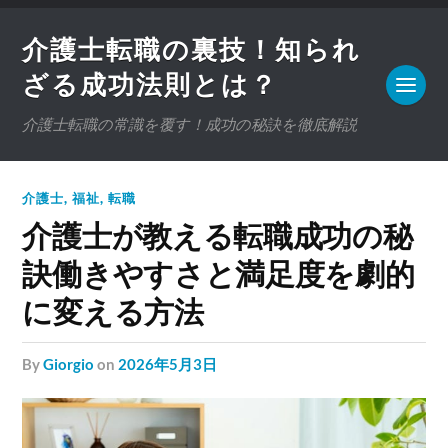
介護士転職の裏技！知られ
ざる成功法則とは？
介護士転職の常識を覆す！成功の秘訣を徹底解説
介護士
,
福祉
,
転職
介護士が教える転職成功の秘
訣働きやすさと満足度を劇的
に変える方法
by
Giorgio
on
2026年5月3日